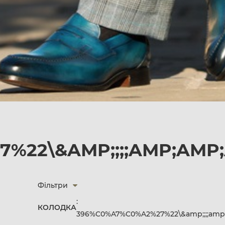
%22\&AMP;;;;AMP;AMP;
Фільтри
:
КОЛОДКА
396%C0%A7%C0%A2%27%22\&amp;;;;amp;