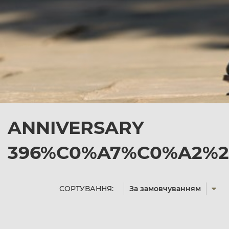
ANNIVERSARY
396%C0%A7%C0%A2%27
СОРТУВАННЯ:
За замовчуванням