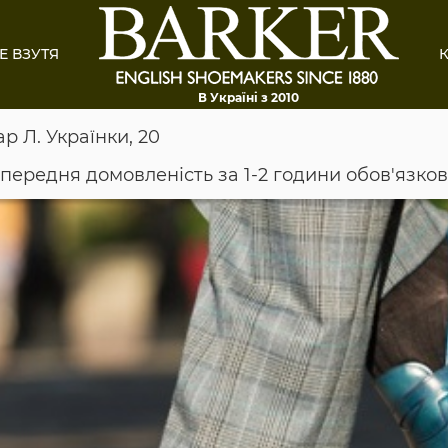
Е ВЗУТЯ
К
В Україні з 2010
ар Л. Українки, 20
опередня домовленість за 1-2 години обов'язко