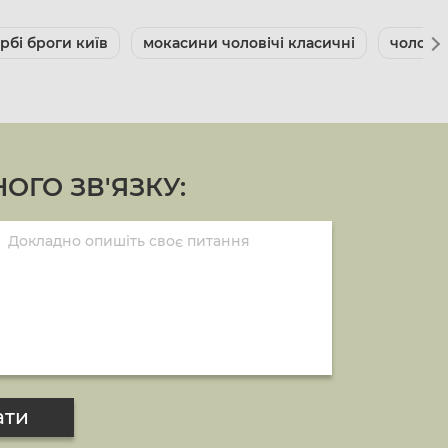
рбі броги київ
мокасини чоловічі класичні
чоловіч
ОГО ЗВ'ЯЗКУ:
ати