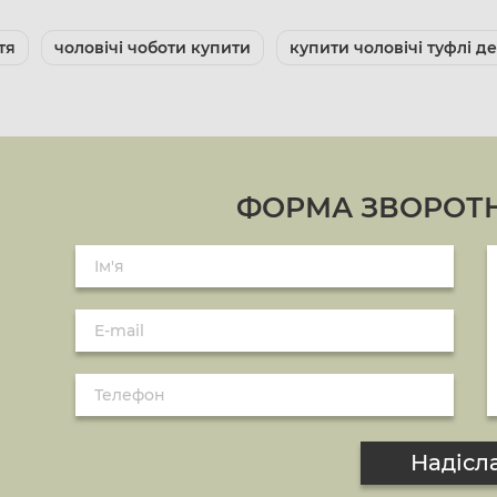
тя
чоловічі чоботи купити
купити чоловічі туфлі де
ФОРМА ЗВОРОТН
Надісл