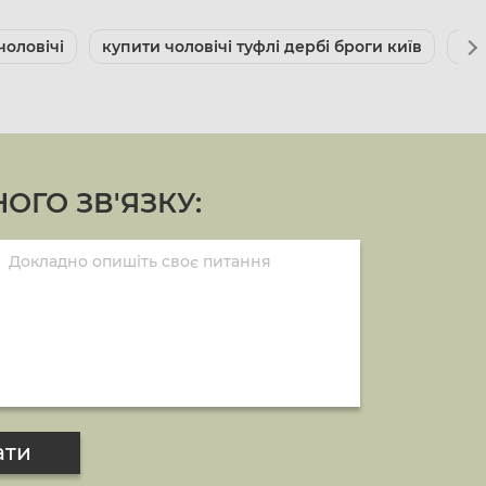
чоловічі
купити чоловічі туфлі дербі броги київ
цін
ОГО ЗВ'ЯЗКУ:
ати