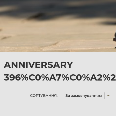
ANNIVERSARY
396%C0%A7%C0%A2%25
СОРТУВАННЯ:
За замовчуванням