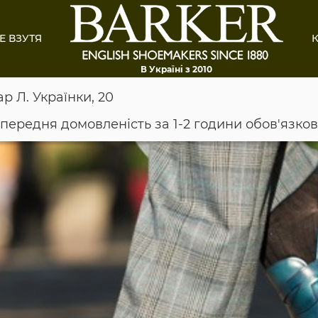
Е ВЗУТЯ
К
В Україні з 2010
ар Л. Українки, 20
опередня домовленість за 1-2 години обов'язко