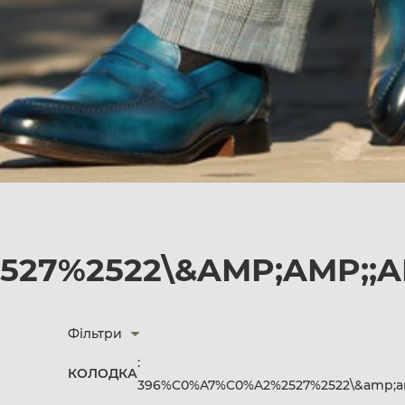
27%2522\&AMP;AMP;;AM
Фільтри
:
КОЛОДКА
396%C0%A7%C0%A2%2527%2522\&amp;am