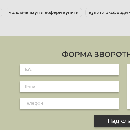
чоловіче взуття лофери купити
купити оксфорди 
ФОРМА ЗВОРОТН
Надісл