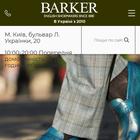
В Україні з 2010
М. Київ, бульвар Л.
Українки, 20
10:00-20:00 Попередня
домовленість за 1-2
години обов'язкова