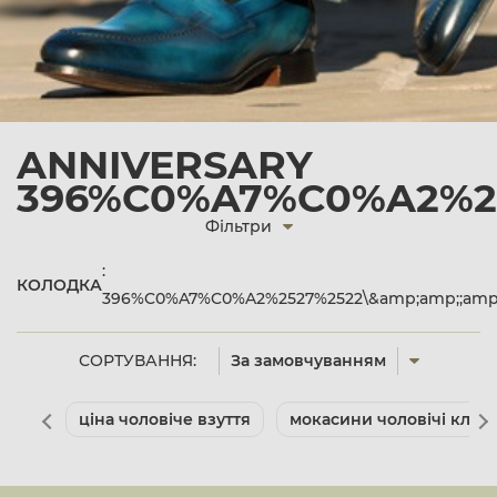
ANNIVERSARY
396%C0%A7%C0%A2%252
Фільтри
:
КОЛОДКА
396%C0%A7%C0%A2%2527%2522\&amp;amp;;amp;a
СОРТУВАННЯ:
За замовчуванням
ціна чоловіче взуття
мокасини чоловічі клас