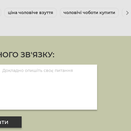
ціна чоловіче взуття
чоловічі чоботи купити
чо
ОГО ЗВ'ЯЗКУ:
ати