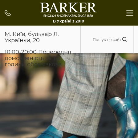
В Україні з 2010
М. Київ, бульвар Л.
Українки, 20
10:00-20:00 Попередня
домовленість за 1-2
години обов'язкова