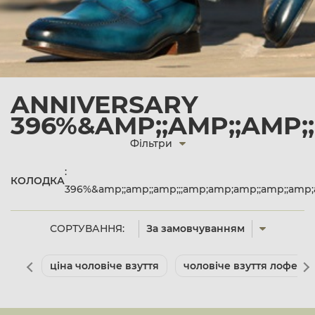
ANNIVERSARY
396%&AMP;;AMP;;AMP;
Фільтри
:
КОЛОДКА
396%&amp;;amp;;amp;;;amp;amp;amp;;amp;;am
СОРТУВАННЯ:
За замовчуванням
ціна чоловіче взуття
чоловіче взуття лофери