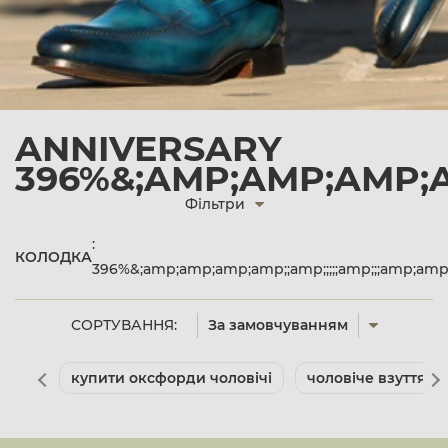
ANNIVERSARY
396%&;AMP;AMP;AMP;AM
Фільтри
:
КОЛОДКА
396%&;amp;amp;amp;amp;;amp;;;;;amp;;;amp;amp;
СОРТУВАННЯ:
За замовчуванням
купити оксфорди чоловічі
чоловіче взуття л