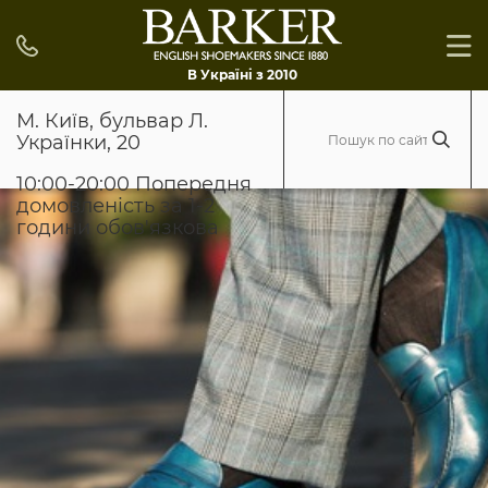
В Україні з 2010
М. Київ, бульвар Л.
Українки, 20
10:00-20:00 Попередня
домовленість за 1-2
години обов'язкова